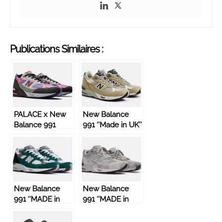
Publications Similaires :
PALACE x New
New Balance
Balance 991
991 ‘’Made in UK’’
‘’MADE in UK’’ –
– Brown Rice –
Griffin/Ultra
M991BTN
Violet –
M991PLE
New Balance
New Balance
991 ‘’MADE in
991 ‘’MADE in
UK’’ – Bright
UK’’/’’Pigmented’’
Renaissance/Pacific
– Grey –