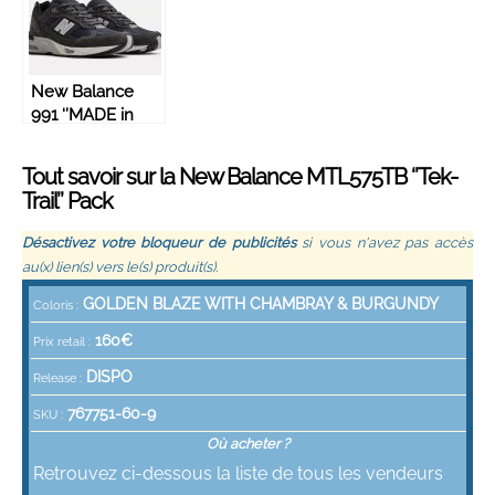
– M991TLK
M991PRT
New Balance
991 ‘’MADE in
UK’’ – Magnet –
M991DGG
Tout savoir sur la New Balance MTL575TB ‘’Tek-
Trail’’ Pack
Désactivez votre bloqueur de publicités
si vous n'avez pas accès
au(x) lien(s) vers le(s) produit(s).
GOLDEN BLAZE WITH CHAMBRAY & BURGUNDY
Coloris :
160€
Prix retail :
DISPO
Release :
767751-60-9
SKU :
Où acheter ?
Retrouvez ci-dessous la liste de tous les vendeurs