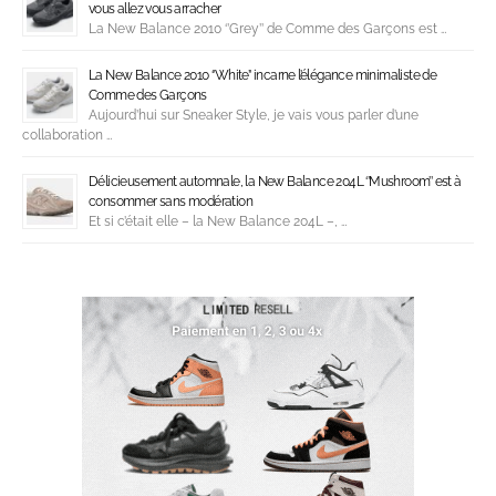
vous allez vous arracher
La New Balance 2010 ‘’Grey’’ de Comme des Garçons est …
La New Balance 2010 ‘’White’’ incarne l’élégance minimaliste de
Comme des Garçons
Aujourd’hui sur Sneaker Style, je vais vous parler d’une
collaboration …
Délicieusement automnale, la New Balance 204L ‘’Mushroom’’ est à
consommer sans modération
Et si c’était elle – la New Balance 204L –, …