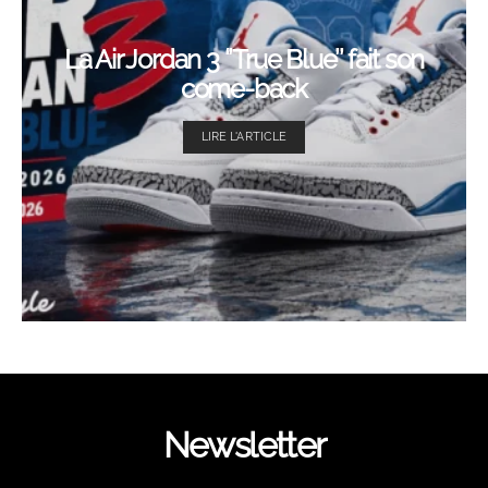
La Air Jordan 3 ‘’True Blue’’ fait son
come-back
LIRE L'ARTICLE
Newsletter