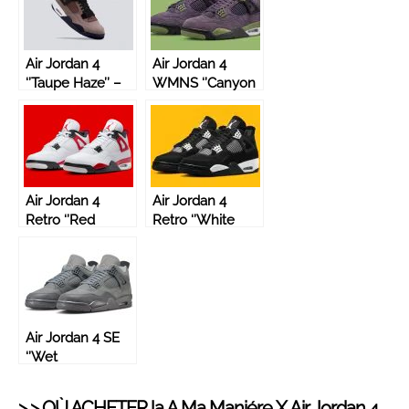
Air Jordan 4
Air Jordan 4
‘’Taupe Haze’’ –
WMNS ‘’Canyon
DB0732-200
Purple’’ –
AQ9129-500
Air Jordan 4
Air Jordan 4
Retro ‘’Red
Retro ‘’White
Cement’’ –
Thunder’’ –
DH6927-161
FQ8138-001
Air Jordan 4 SE
‘’Wet
Cement’’/’’Paris
Olympics’’ –
> > OÙ ACHETER la
A Ma Maniére
X Air Jordan 4