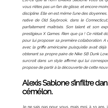
vous n’êtes pas un fan de glisse, et encore moins
discipline. Elle en est même l’une des doyennes,
native de Old Saybrook, dans le Connecticut,
parfaitement maîtrisés. Son talent et son ex
prestigieux X Games. Rien que ça ! Ce n’était 
pour lui proposer sa première collaboration. A d
avec la griffe américaine puisqu’elle avait déjà
obtenant sa propre paire de Nike SB Dunk Low, 
surcroit dans un style affirmé qui lui corresp
propose de partir à la découverte de cette nouve
Alexis Sablone s’infiltre dan
cémélon.
Je ne sais pas pour vous, mais moi, à 10 ans, je