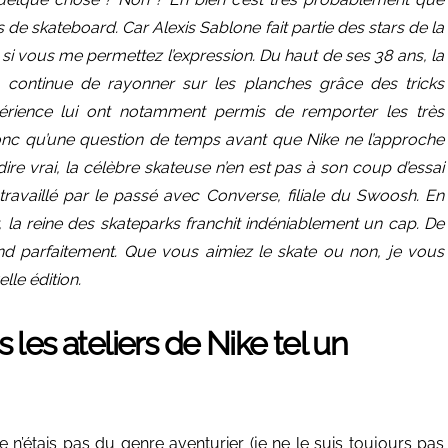
 de skateboard. Car Alexis Sablone fait partie des stars de la
 si vous me permettez l’expression. Du haut de ses 38 ans, la
 continue de rayonner sur les planches grâce des tricks
périence lui ont notamment permis de remporter les très
donc qu’une question de temps avant que Nike ne l’approche
ire vrai, la célèbre skateuse n’en est pas à son coup d’essai
 travaillé par le passé avec Converse, filiale du Swoosh. En
la reine des skateparks franchit indéniablement un cap. De
ond parfaitement. Que vous aimiez le skate ou non, je vous
lle édition.
s les ateliers de Nike tel un
 n’étais pas du genre aventurier (je ne le suis toujours pas