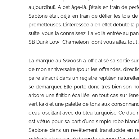
aujourd’hui). A cet âge-là, j’étais en train de p
Sablone était déjà en train de défier les lois 
prometteuses. L’intéressée a en effet débuté la p
suite, vous la connaissez. La voilà entrée au p
SB Dunk Low ‘’Chameleon’’ dont vous allez tout s
La marque au Swoosh a officialisé sa sortie sur 
de mon anniversaire (pour les offrandes, directi
paire s’inscrit dans un registre reptilien naturel
se démarquer. Elle porte donc très bien son n
arbore une finition écaillée, en tout cas sur l’
vert kaki et une palette de tons aux consonna
d’eau oscillant avec du bleu turquoise. Ce duo r
est vêtue pour sa part d’une simple robe blanche,
Sablone dans un revêtement translucide en reli
midsole
blanc cassé donne le change. Des notes d