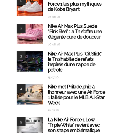
1
Force 1 les plus mythiques
de Kobe Bryant
06.08.26
Nike Air Max Plus Suede
2
‘’Pink Rise’’ : la Tn s’offre une
élégante cure de douceur
06.08.26
Nike Air Max Plus ‘’Oil Slick’’ :
3
la Tn s’habille de reflets
inspirés d’une nappe de
pétrole
15.07.26
Nike met Philadelphie à
4
l’honneur avec une Air Force
1 taillée pour le MLB All-Star
Week
10.07.26
La Nike Air Force 1 Low
5
‘’Triple White’’ revient avec
son shape emblématique