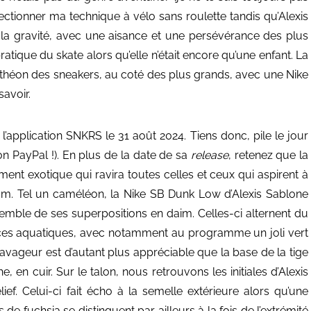
erfectionner ma technique à vélo sans roulette tandis qu’Alexis
de la gravité, avec une aisance et une persévérance des plus
ratique du skate alors qu’elle n’était encore qu’une enfant. La
anthéon des sneakers, au coté des plus grands, avec une Nike
avoir.
l’application SNKRS le 31 août 2024. Tiens donc, pile le jour
on PayPal !). En plus de la date de sa
release
, retenez que la
lement exotique qui ravira toutes celles et ceux qui aspirent à
om. Tel un caméléon, la Nike SB Dunk Low d’Alexis Sablone
ensemble de ses superpositions en daim. Celles-ci alternent du
nces aquatiques, avec notamment au programme un joli vert
avageur est d’autant plus appréciable que la base de la tige
 en cuir. Sur le talon, nous retrouvons les initiales d’Alexis
ef. Celui-ci fait écho à la semelle extérieure alors qu’une
e fuchsia se distinguent par ailleurs à la fois de l’extrémité