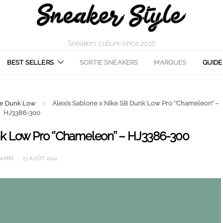
Sneakers culture since 2016
BEST SELLERS
SORTIE SNEAKERS
MARQUES
GUIDE
ke Dunk Low
Alexis Sablone x Nike SB Dunk Low Pro ‘’Chameleon’’ –
HJ3386-300
nk Low Pro ‘’Chameleon’’ – HJ3386-300
JAMIN
23 AOÛT 2024