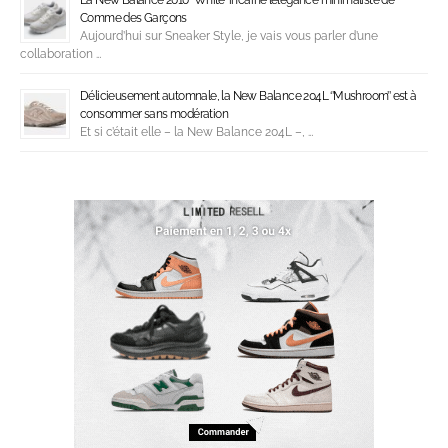
La New Balance 2010 ‘’White’’ incarne l’élégance minimaliste de
Comme des Garçons
Aujourd’hui sur Sneaker Style, je vais vous parler d’une
collaboration …
Délicieusement automnale, la New Balance 204L ‘’Mushroom’’ est à
consommer sans modération
Et si c’était elle – la New Balance 204L –, …