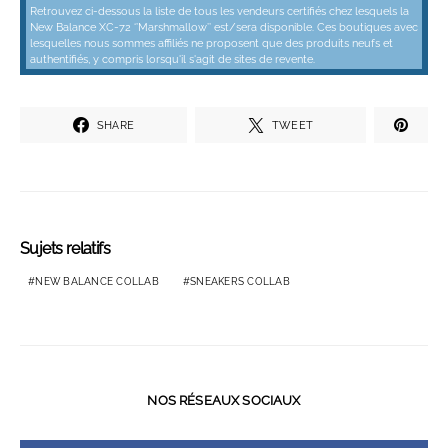
Retrouvez ci-dessous la liste de tous les vendeurs certifiés chez lesquels la
New Balance XC-72 ‘’Marshmallow’’ est/sera disponible. Ces boutiques avec
lesquelles nous sommes affiliés ne proposent que des produits neufs et
authentifiés, y compris lorsqu'il s'agit de sites de revente.
SHARE
TWEET
Sujets relatifs
NEW BALANCE COLLAB
SNEAKERS COLLAB
NOS RÉSEAUX SOCIAUX