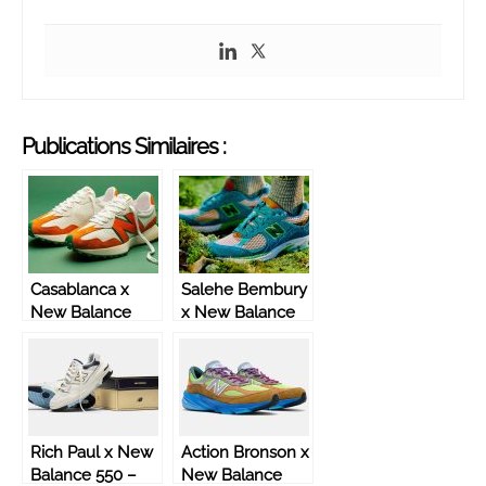
Publications Similaires :
Casablanca x
Salehe Bembury
New Balance
x New Balance
327 ‘’Idéaliste’’ –
2002R ‘’Water Be
‘’Orange’’ –
The Guide’’ –
MS327CBB
ML2002RJ
Rich Paul x New
Action Bronson x
Balance 550 –
New Balance