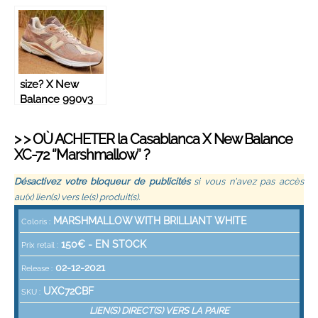
BB550RP1
990v6 ‘’Baklava’’
– M990AB6
size? X New
Balance 990v3
‘’MADE in USA’’ –
Orange/Cream –
> > OÙ ACHETER la
Casablanca
X New Balance
M990SZ3
XC-72 ‘’Marshmallow’’ ?
Désactivez votre bloqueur de publicités
si vous n'avez pas accès
au(x) lien(s) vers le(s) produit(s).
MARSHMALLOW WITH BRILLIANT WHITE
Coloris :
150
€ -
EN STOCK
Prix retail :
02-12-2021
Release :
UXC72CBF
SKU :
LIEN(S) DIRECT(S) VERS LA PAIRE