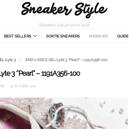
Sneakers culture since 2016
BEST SELLERS
SORTIE SNEAKERS
MARQUES
GUIDE
EL-Lyte 3
END x ASICS GEL-Lyte 3 ‘’Pearl’’ – 1191A356-100
e 3 ‘’Pearl’’ – 1191A356-100
MIN
19 OCTOBRE 2020