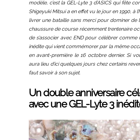
modèle, c’est la GEL-Lyte 3 d’ASICS qui fête c
Shigeyuki Mitsui a en effet vu le jour en 1990, à
livrer une bataille sans merci pour dominer de l
chaussure de course récemment trentenaire occ
de s’associer avec END pour célébrer comme il se
inédite qui vient commémorer par la même occasi
en avant-première le 16 octobre dernier. Si v
aura lieu d’ici quelques jours chez certains reven
faut savoir à son sujet.
Un double anniversaire cél
avec une GEL-Lyte 3 inédit