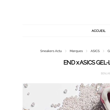
ACCUEIL
Sneakers Actu
Marques
ASICS
G
END x ASICS GEL-Lyt
BENJA