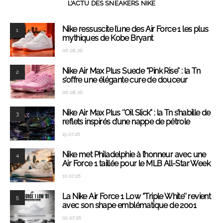
L’ACTU DES SNEAKERS NIKE
Nike ressuscite l’une des Air Force 1 les plus
1
mythiques de Kobe Bryant
06.08.26
Nike Air Max Plus Suede ‘’Pink Rise’’ : la Tn
2
s’offre une élégante cure de douceur
06.08.26
Nike Air Max Plus ‘’Oil Slick’’ : la Tn s’habille de
3
reflets inspirés d’une nappe de pétrole
15.07.26
Nike met Philadelphie à l’honneur avec une
4
Air Force 1 taillée pour le MLB All-Star Week
10.07.26
La Nike Air Force 1 Low ‘’Triple White’’ revient
5
avec son shape emblématique de 2001
02.07.26