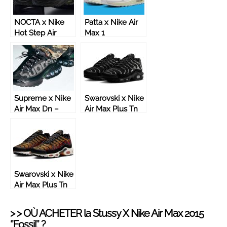
NOCTA x Nike
Patta x Nike Air
Hot Step Air
Max 1
Terra ‘’Black’’ –
‘’White/Grey’’ –
DH4692-001
DQ0299-100
Supreme x Nike
Swarovski x Nike
Air Max Dn –
Air Max Plus Tn
FZ4044-001
‘’Moonlight’’ –
FZ4237-001
Swarovski x Nike
Air Max Plus Tn
‘’Sunset’’ –
FZ9042-001
> > OÙ ACHETER la
Stussy
X Nike Air Max 2015
‘’Fossil’’ ?