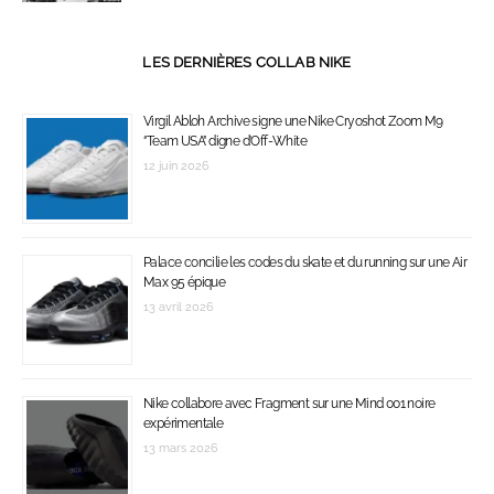
LES DERNIÈRES COLLAB NIKE
Virgil Abloh Archive signe une Nike Cryoshot Zoom M9
‘’Team USA’’ digne d’Off-White
12 juin 2026
Palace concilie les codes du skate et du running sur une Air
Max 95 épique
13 avril 2026
Nike collabore avec Fragment sur une Mind 001 noire
expérimentale
13 mars 2026