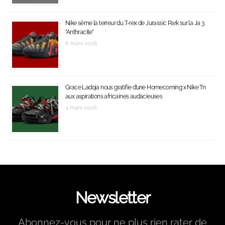
Nike sème la terreur du T-rex de Jurassic Park sur la Ja 3
‘’Anthracite’’
6 mars 2026
Grace Ladoja nous gratifie d’une Homecoming x Nike Tn
aux aspirations africaines audacieuses
4 mars 2026
Newsletter
Abonnez-vous pour ne plus rien rater de