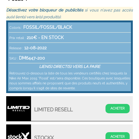
Désactivez votre bloqueur de publicités
si vous n'avez pas accès
au(x) lien(s) vers le(s) produit(s).
FOSSIL/FOSSIL/BLACK
Coloris :
210
€ -
EN STOCK
Prix retail :
12-08-2022
Release :
DM6447-200
SKU :
LIEN(S) DIRECT(S) VERS LA PAIRE
Retrouvez ci-dessous la liste de tous les vendeurs certifiés chez lesquels la
Nike Air Max 2015 ‘’Fossil’’ est/sera disponible. Ces boutiques avec lesquelles
nous sommes affiliés ne proposent que des produits neufs et authentifiés, y
compris lorsqu'il s'agit de sites de revente.
LIMITED RESELL
STOCKX