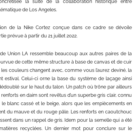
oncrétisée la suite de la collaboration historique entre
blématique de Los Angeles.
tion de la Nike Cortez conçue dans ce cadre se dévoile
ie prévue à partir du 21 juillet 2022.
’’ de Union LA ressemble beaucoup aux autres paires de la
 pourvue de cette même structure à base de canvas et de cuir
es les couleurs changent avec, comme vous l’aurez deviné, la
 estival. Celui-ci orne la base du système de laçage ainsi
édoublé sur le haut du talon. Un patch où trône par ailleurs
 renforts en daim sont revêtus d’un superbe gris clair, connu
tre le blanc cassé et le beige, alors que les empiècements en
ernent du mauve et du rouge pâle. Les renforts en caoutchouc
ressent dans un rappel de gris. Idem pour la semelle qui a été
e matières recyclées. Un dernier mot pour conclure sur le