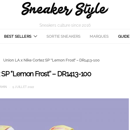
Sneakers culture since 2016
BEST SELLERS
SORTIE SNEAKERS
MARQUES
GUIDE
Union LA x Nike Cortez SP ‘’Lemon Frost’’ – DR1413-100
 SP ‘’Lemon Frost’’ – DR1413-100
AMIN
5 JUILLET 2022