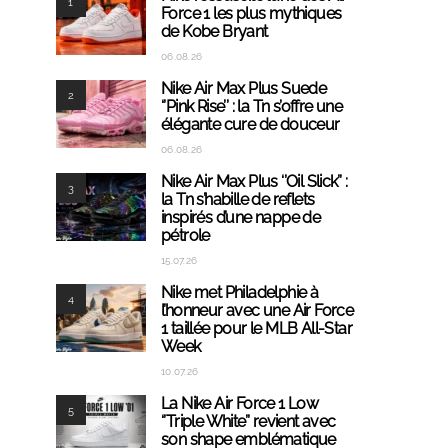
1
Force 1 les plus mythiques
de Kobe Bryant
06.08.26
Nike Air Max Plus Suede
2
‘’Pink Rise’’ : la Tn s’offre une
élégante cure de douceur
06.08.26
Nike Air Max Plus ‘’Oil Slick’’ :
3
la Tn s’habille de reflets
inspirés d’une nappe de
pétrole
15.07.26
Nike met Philadelphie à
4
l’honneur avec une Air Force
1 taillée pour le MLB All-Star
Week
10.07.26
La Nike Air Force 1 Low
5
‘’Triple White’’ revient avec
son shape emblématique