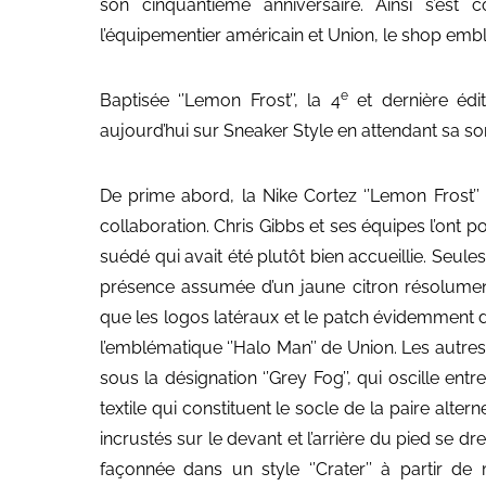
son cinquantième anniversaire. Ainsi s’est c
l’équipementier américain et Union, le shop em
e
Baptisée ‘’Lemon Frost’’, la 4
et dernière édi
aujourd’hui sur Sneaker Style en attendant sa sort
De prime abord, la Nike Cortez ‘’Lemon Frost
collaboration. Chris Gibbs et ses équipes l’ont
suédé qui avait été plutôt bien accueillie. Seul
présence assumée d’un jaune citron résolument
que les logos latéraux et le patch évidemment d
l’emblématique ‘’Halo Man’’ de Union. Les autres
sous la désignation ‘’Grey Fog’’, qui oscille en
textile qui constituent le socle de la paire alt
incrustés sur le devant et l’arrière du pied se d
façonnée dans un style ‘’Crater’’ à partir d