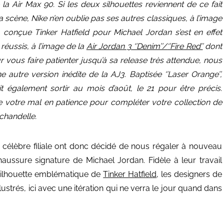
la Air Max 90. Si les deux silhouettes reviennent de ce fait
a scène, Nike n’en oublie pas ses autres classiques, à l’image
a conçue Tinker Hatfield pour Michael Jordan s’est en effet
réussis, à l’image de la
Air Jordan 3 ‘’Denim’’/
‘’Fire Red’’
dont
 vous faire patienter jusqu’à sa release très attendue, nous
autre version inédite de la AJ3. Baptisée ‘’Laser Orange’’,
t également sortir au mois d’août, le 21 pour être précis.
 votre mal en patience pour compléter votre collection de
chandelle.
a célèbre filiale ont donc décidé de nous régaler à nouveau
haussure signature de Michael Jordan. Fidèle à leur travail
 silhouette emblématique de
Tinker Hatfield
, les designers de
ustrés, ici avec une itération qui ne verra le jour quand dans