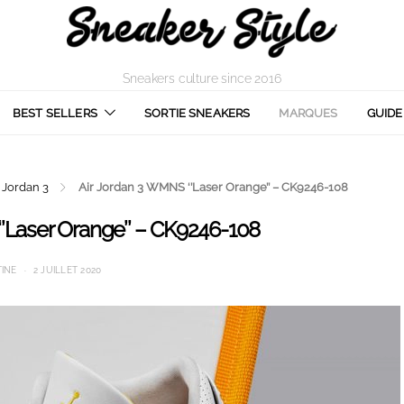
Sneakers culture since 2016
BEST SELLERS
SORTIE SNEAKERS
MARQUES
GUIDE
r Jordan 3
Air Jordan 3 WMNS ‘’Laser Orange’’ – CK9246-108
’Laser Orange’’ – CK9246-108
TINE
2 JUILLET 2020