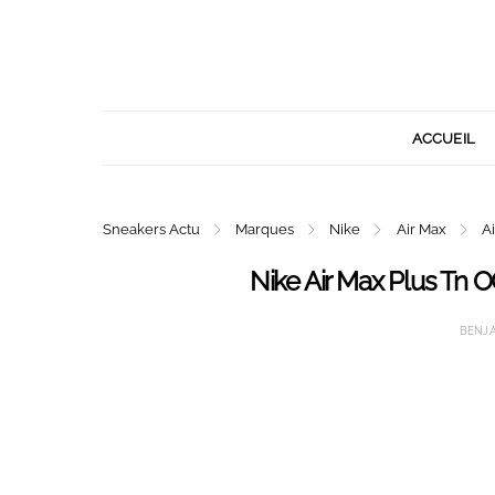
ACCUEIL
Sneakers Actu
Marques
Nike
Air Max
Ai
Nike Air Max Plus Tn O
BENJ