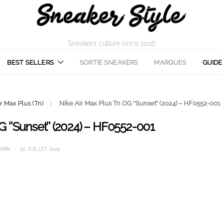
Sneakers culture since 2016
BEST SELLERS
SORTIE SNEAKERS
MARQUES
GUIDE
r Max Plus (Tn)
Nike Air Max Plus Tn OG ‘’Sunset’’ (2024) – HF0552-001
G ‘’Sunset’’ (2024) – HF0552-001
AMIN
20 JUILLET 2024