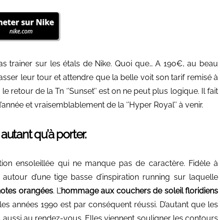
as trainer sur les étals de Nike. Quoi que… A 190€, au beau
asser leur tour et attendre que la belle voit son tarif remisé à
 le retour de la Tn ‘’Sunset’’ est on ne peut plus logique. Il fait
année et vraisemblablement de la ‘’Hyper Royal’’ à venir.
autant qu’à porter.
ation ensoleillée qui ne manque pas de caractère. Fidèle à
ule autour d’une tige basse d’inspiration running sur laquelle
notes orangées
. L’
hommage aux couchers de soleil floridiens
es années 1990 est par conséquent réussi. D’autant que les
s aussi au rendez-vous. Elles viennent souligner les contours