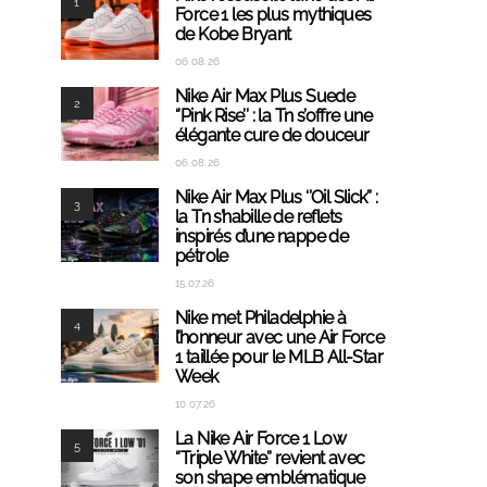
1
Force 1 les plus mythiques
de Kobe Bryant
06.08.26
Nike Air Max Plus Suede
2
‘’Pink Rise’’ : la Tn s’offre une
élégante cure de douceur
06.08.26
Nike Air Max Plus ‘’Oil Slick’’ :
3
la Tn s’habille de reflets
inspirés d’une nappe de
pétrole
15.07.26
Nike met Philadelphie à
4
l’honneur avec une Air Force
1 taillée pour le MLB All-Star
Week
10.07.26
La Nike Air Force 1 Low
5
‘’Triple White’’ revient avec
son shape emblématique