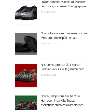
Palace concilie les codes du skate et
du running sur une Air Max 95 épique
13 avril 2026
Nike collabore avec Fragment sur une
Mind 001 noire expérimentale
13 mars 2026
Nike sème la terreur du T-rex de
Jurassic Park sur la Ja 3 ‘’Anthracite’’
6 mars 2026
Grace Ladoja nous gratifie d’une
Homecoming x Nike Tn aux
aspirations africaines audacieuses