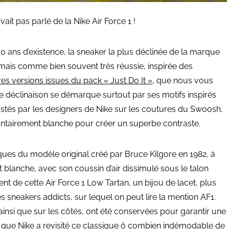
ait pas parlé de la Nike Air Force 1 !
 ans d’existence, la sneaker la plus déclinée de la marque
, mais comme bien souvent très réussie, inspirée des
res versions issues du pack « Just Do It »
, que nous vous
le déclinaison se démarque surtout par ses motifs inspirés
rustés par les designers de Nike sur les coutures du Swoosh,
olontairement blanche pour créer un superbe contraste.
iques du modèle original créé par Bruce Kilgore en 1982, à
lanche, avec son coussin d’air dissimulé sous le talon
 de cette Air Force 1 Low Tartan, un bijou de lacet, plus
sneakers addicts, sur lequel on peut lire la mention AF1.
 ainsi que sur les côtés, ont été conservées pour garantir une
ité que Nike a revisité ce classique ô combien indémodable de