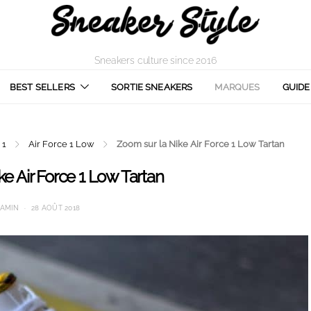
Sneakers culture since 2016
BEST SELLERS
SORTIE SNEAKERS
MARQUES
GUIDE
 1
Air Force 1 Low
Zoom sur la Nike Air Force 1 Low Tartan
e Air Force 1 Low Tartan
AMIN
28 AOÛT 2018