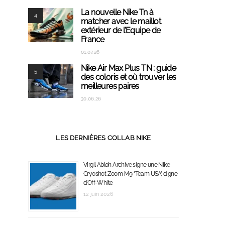
La nouvelle Nike Tn à
4
matcher avec le maillot
extérieur de l’Equipe de
France
01.07.26
Nike Air Max Plus TN : guide
5
des coloris et où trouver les
meilleures paires
30.06.26
LES DERNIÈRES COLLAB NIKE
Virgil Abloh Archive signe une Nike
Cryoshot Zoom M9 ‘’Team USA’’ digne
d’Off-White
12 juin 2026