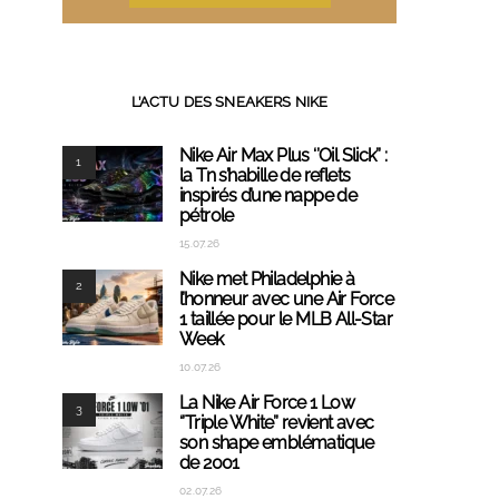
L’ACTU DES SNEAKERS NIKE
Nike Air Max Plus ‘’Oil Slick’’ :
1
la Tn s’habille de reflets
inspirés d’une nappe de
pétrole
15.07.26
Nike met Philadelphie à
2
l’honneur avec une Air Force
1 taillée pour le MLB All-Star
Week
10.07.26
La Nike Air Force 1 Low
3
‘’Triple White’’ revient avec
son shape emblématique
de 2001
02.07.26