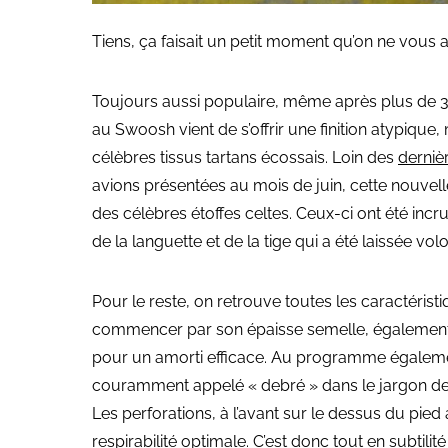
Tiens, ça faisait un petit moment qu’on ne vous av
Toujours aussi populaire, même après plus de 30
au Swoosh vient de s’offrir une finition atypique
célèbres tissus tartans écossais. Loin des
derniè
avions présentées au mois de juin, cette nouvel
des célèbres étoffes celtes. Ceux-ci ont été inc
de la languette et de la tige qui a été laissée v
Pour le reste, on retrouve toutes les caractérist
commencer par son épaisse semelle, également b
pour un amorti efficace. Au programme également
couramment appelé « debré » dans le jargon des 
Les perforations, à l’avant sur le dessus du pied
respirabilité optimale. C’est donc tout en subtil