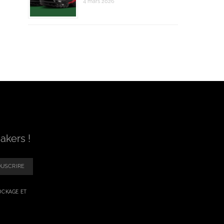
4 mars 2026
akers !
USCRIRE
OCKAGE ET