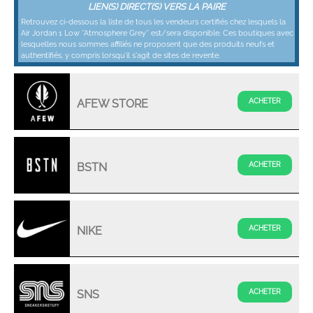
LIEN(S) DIRECT(S) VERS LA PAIRE
Retrouvez ci-dessous la liste de tous les vendeurs certifiés chez lesquels la
Air Jordan 1 Low ‘’Atmosphere Grey’’ est/sera disponible. Ces boutiques avec
lesquelles nous sommes affiliés ne proposent que des produits neufs et
authentifiés, y compris lorsqu'il s'agit de sites de revente.
AFEW STORE
BSTN
NIKE
SNS