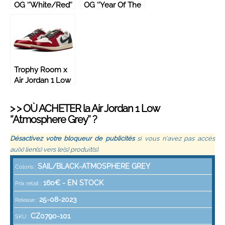
OG ‘’White/Red’’
OG ‘’Year Of The
– CZ0790-161
Dragon’’ –
FN3727-100
Trophy Room x
Air Jordan 1 Low
OG SP ‘’Away’’ –
FN0432-100
> > OÙ ACHETER la
Air Jordan
1 Low
‘’Atmosphere Grey’’ ?
Désactivez votre bloqueur de publicités
si vous n'avez pas accès
au(x) lien(s) vers le(s) produit(s).
SAIL/BLACK-ATMOSPHERE GREY
Coloris :
160
€ -
EN STOCK
Prix retail :
25-08-2023
Release :
CZ0790-101
SKU :