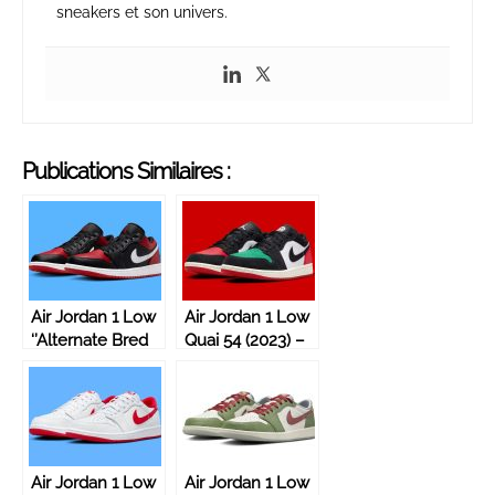
sneakers et son univers.
Publications Similaires :
Air Jordan 1 Low
Air Jordan 1 Low
‘’Alternate Bred
Quai 54 (2023) –
Toe’’ – 553558-
FQ6703-100
066
Air Jordan 1 Low
Air Jordan 1 Low