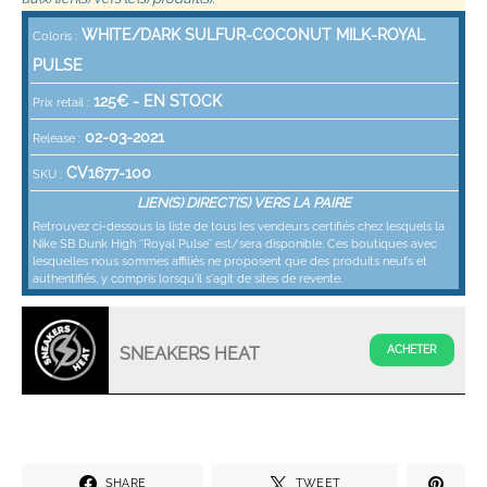
WHITE/DARK SULFUR-COCONUT MILK-ROYAL
Coloris :
PULSE
125
€ -
EN STOCK
Prix retail :
02-03-2021
Release :
CV1677-100
SKU :
LIEN(S) DIRECT(S) VERS LA PAIRE
Retrouvez ci-dessous la liste de tous les vendeurs certifiés chez lesquels la
Nike SB Dunk High ‘’Royal Pulse’’ est/sera disponible. Ces boutiques avec
lesquelles nous sommes affiliés ne proposent que des produits neufs et
authentifiés, y compris lorsqu'il s'agit de sites de revente.
SNEAKERS HEAT
SHARE
TWEET