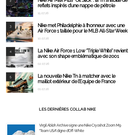
Nike Air Max Plus ‘’Oil Slick’’ : la Tn s’habille de
2
reflets inspirés d’une nappe de pétrole
15.07.26
Nike met Philadelphie à l’honneur avec une
3
Air Force 1 taillée pour le MLB All-Star Week
10.07.26
La Nike Air Force 1 Low ‘’Triple White’’ revient
4
avec son shape emblématique de 2001
02.07.26
La nouvelle Nike Tn à matcher avec le
5
maillot extérieur de l’Equipe de France
01.07.26
LES DERNIÈRES COLLAB NIKE
Virgil Abloh Archive signe une Nike Cryoshot Zoom M9
‘’Team USA’’ digne d’Off-White