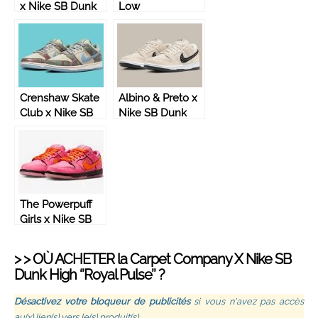
x Nike SB Dunk
Low
Low – DX4589-
‘’BORNXRAISED’’
600
– FN7819-400
Crenshaw Skate
Albino & Preto x
Club x Nike SB
Nike SB Dunk
Dunk Low –
Low ‘’Pearl
FN4193-100
White’’ –
FD2627-200
The Powerpuff
Girls x Nike SB
Dunk Low
‘’Blossom’’ –
> > OÙ ACHETER la
Carpet Company
X Nike SB
FD2631-600
Dunk High ‘’Royal Pulse’’ ?
Désactivez votre bloqueur de publicités
si vous n'avez pas accès
au(x) lien(s) vers le(s) produit(s).