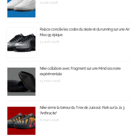
12 juin 2026
Palace concilie les codes du skate et du running sur une Air
Max 95 épique
13 avril 2026
Nike collabore avec Fragment sur une Mind 001 noire
expérimentale
13 mars 2026
Nike sème la terreur du T-rex de Jurassic Park sur la Ja 3
‘’Anthracite’’
6 mars 2026