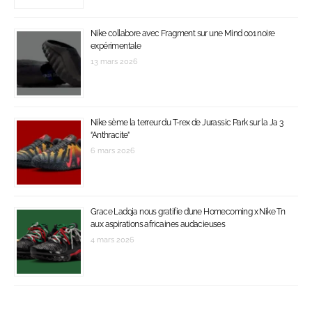
Nike collabore avec Fragment sur une Mind 001 noire
expérimentale
13 mars 2026
Nike sème la terreur du T-rex de Jurassic Park sur la Ja 3
‘’Anthracite’’
6 mars 2026
Grace Ladoja nous gratifie d’une Homecoming x Nike Tn
aux aspirations africaines audacieuses
4 mars 2026