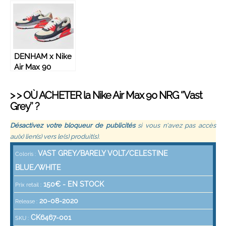
Brown/Pink’’ –
CZ0469-200
DENHAM x Nike
Air Max 90
‘’Infrared’’ –
CU1646-400
> > OÙ ACHETER la
Nike
Air Max 90 NRG ‘’Vast
Grey’’ ?
Désactivez votre bloqueur de publicités
si vous n'avez pas accès
au(x) lien(s) vers le(s) produit(s).
VAST GREY/BARELY VOLT/CELESTINE
Coloris :
BLUE/WHITE
150
€ -
EN STOCK
Prix retail :
20-08-2020
Release :
CK6467-001
SKU :