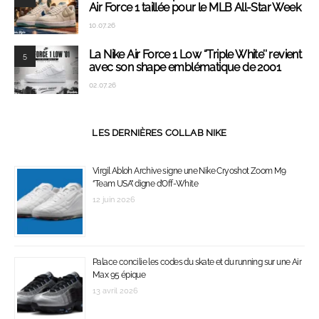
Air Force 1 taillée pour le MLB All-Star Week
10.07.26
La Nike Air Force 1 Low ‘’Triple White’’ revient
5
avec son shape emblématique de 2001
02.07.26
LES DERNIÈRES COLLAB NIKE
Virgil Abloh Archive signe une Nike Cryoshot Zoom M9
‘’Team USA’’ digne d’Off-White
12 juin 2026
Palace concilie les codes du skate et du running sur une Air
Max 95 épique
13 avril 2026