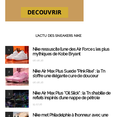
L’ACTU DES SNEAKERS NIKE
Nike ressuscite l’une des Air Force 1 les plus
1
mythiques de Kobe Bryant
06.08.26
Nike Air Max Plus Suede ‘’Pink Rise’’ : la Tn
2
s’offre une élégante cure de douceur
06.08.26
Nike Air Max Plus ‘’Oil Slick’’ : la Tn s’habille de
3
reflets inspirés d’une nappe de pétrole
15.07.26
Nike met Philadelphie à l’honneur avec une
4