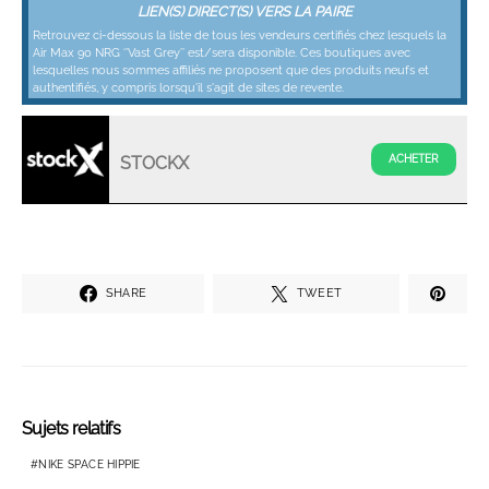
LIEN(S) DIRECT(S) VERS LA PAIRE
Retrouvez ci-dessous la liste de tous les vendeurs certifiés chez lesquels la
Air Max 90 NRG ‘’Vast Grey’’ est/sera disponible. Ces boutiques avec
lesquelles nous sommes affiliés ne proposent que des produits neufs et
authentifiés, y compris lorsqu'il s'agit de sites de revente.
STOCKX
SHARE
TWEET
Sujets relatifs
NIKE SPACE HIPPIE