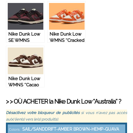
Ice’’ – DD1503-
Driftwood’’ –
600
DD1503-200
Nike Dunk Low
Nike Dunk Low
SE WMNS
WMNS ‘’Cracked
‘’Fleece
Orange’’ –
Burgundy Crush’’
FN7773-001
– DQ7579-600
Nike Dunk Low
WMNS ‘’Cacao
Wow’’ – DD1503-
124
> > OÙ ACHETER la
Nike
Dunk Low ‘’Australia’’ ?
Désactivez votre bloqueur de publicités
si vous n'avez pas accès
au(x) lien(s) vers le(s) produit(s).
SAIL/SANDDRIFT-AMBER BROWN-HEMP-GUAVA
Coloris :