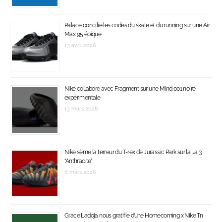
Palace concilie les codes du skate et du running sur une Air
Max 95 épique
13 avril 2026
Nike collabore avec Fragment sur une Mind 001 noire
expérimentale
13 mars 2026
Nike sème la terreur du T-rex de Jurassic Park sur la Ja 3
‘’Anthracite’’
6 mars 2026
Grace Ladoja nous gratifie d’une Homecoming x Nike Tn