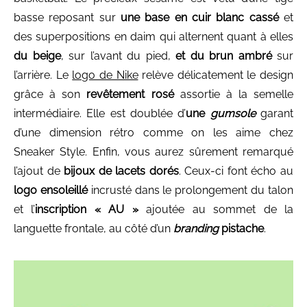
basse reposant sur
une base en cuir blanc cassé
et
des superpositions en daim qui alternent quant à elles
du beige
, sur l’avant du pied,
et du brun ambré
sur
l’arrière. Le
logo de Nike
relève délicatement le design
grâce à son
revêtement rosé
assortie à la semelle
intermédiaire. Elle est doublée d’
une
gumsole
garant
d’une dimension rétro comme on les aime chez
Sneaker Style. Enfin, vous aurez sûrement remarqué
l’ajout de
bijoux de lacets dorés
. Ceux-ci font écho au
logo ensoleillé
incrusté dans le prolongement du talon
et l’
inscription « AU »
ajoutée au sommet de la
languette frontale, au côté d’un
branding
pistache
.