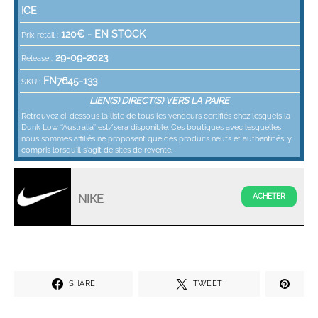
ICE
120
€ -
EN STOCK
Prix retail :
29-09-2023
Release :
FN7645-133
SKU :
LIEN(S) DIRECT(S) VERS LA PAIRE
Retrouvez ci-dessous la liste de tous les vendeurs certifiés chez lesquels la
Dunk Low ‘’Australia’’ est/sera disponible. Ces boutiques avec lesquelles
nous sommes affiliés ne proposent que des produits neufs et authentifiés, y
compris lorsqu'il s'agit de sites de revente.
NIKE
SHARE
TWEET