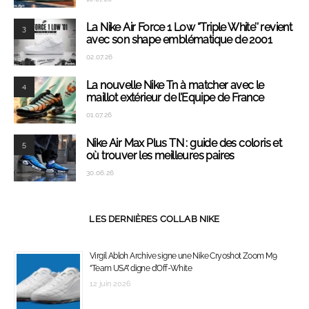
La Nike Air Force 1 Low ‘’Triple White’’ revient
3
avec son shape emblématique de 2001
02.07.26
La nouvelle Nike Tn à matcher avec le
4
maillot extérieur de l’Equipe de France
01.07.26
Nike Air Max Plus TN : guide des coloris et
5
où trouver les meilleures paires
30.06.26
LES DERNIÈRES COLLAB NIKE
Virgil Abloh Archive signe une Nike Cryoshot Zoom M9
‘’Team USA’’ digne d’Off-White
12 juin 2026