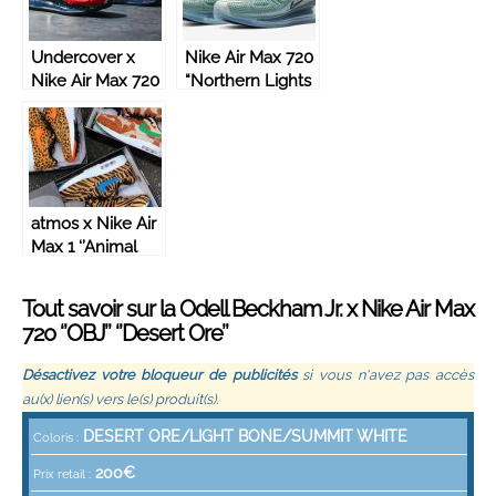
Undercover x
Nike Air Max 720
Nike Air Max 720
“Northern Lights
‘’University
Day”
Red/Blue Jay’’
atmos x Nike Air
Max 1 ‘’Animal
3.0’’ Pack
Tout savoir sur la Odell Beckham Jr. x Nike Air Max
720 ‘’OBJ’’ ‘’Desert Ore’’
Désactivez votre bloqueur de publicités
si vous n'avez pas accès
au(x) lien(s) vers le(s) produit(s).
DESERT ORE/LIGHT BONE/SUMMIT WHITE
Coloris :
200€
Prix retail :