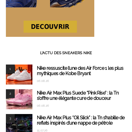
L’ACTU DES SNEAKERS NIKE
Nike ressuscite l’une des Air Force 1 les plus
1
mythiques de Kobe Bryant
06.08.26
Nike Air Max Plus Suede ‘’Pink Rise’’ : la Tn
2
s’offre une élégante cure de douceur
06.08.26
Nike Air Max Plus ‘’Oil Slick’’ : la Tn s’habille de
3
reflets inspirés d’une nappe de pétrole
15.07.26