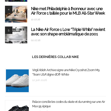
Nike met Philadelphie à l’honneur avec une
4
Air Force 1 taillée pour le MLB All-Star Week
10.07.26
La Nike Air Force 1 Low ‘’Triple White’’ revient
5
avec son shape emblématique de 2001
02.07.26
LES DERNIÈRES COLLAB NIKE
Virgil Abloh Archive signe une Nike Cryoshot Zoom M9
‘’Team USA’’ digne d’Off-White
12 juin 2026
Palace concilie les codes du skate et du running sur une Air
Max 95 épique