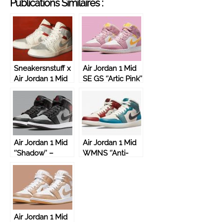
Publications Similaires :
Sneakersnstuff x
Air Jordan 1 Mid
Air Jordan 1 Mid
SE GS ‘’Artic Pink’’
Premium ‘’20th
– DC9517-600
Anniversary’’
Air Jordan 1 Mid
Air Jordan 1 Mid
‘’Shadow’’ –
WMNS ‘’Anti-
554724-096
Gravity
Machines’’ –
DM9601-200
Air Jordan 1 Mid