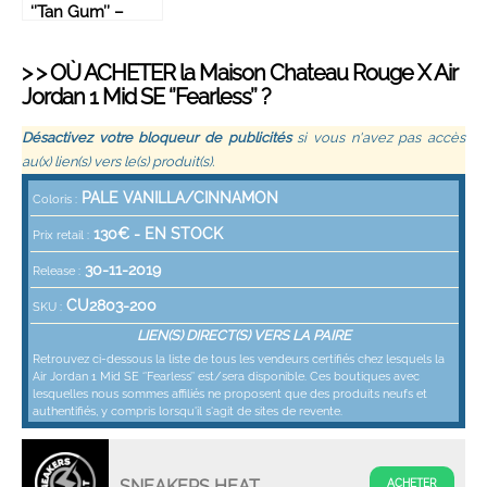
‘’Tan Gum’’ –
554724-271
> > OÙ ACHETER la
Maison Chateau Rouge
X Air
Jordan 1 Mid SE ‘’Fearless’’ ?
Désactivez votre bloqueur de publicités
si vous n'avez pas accès
au(x) lien(s) vers le(s) produit(s).
PALE VANILLA/CINNAMON
Coloris :
130
€ -
EN STOCK
Prix retail :
30-11-2019
Release :
CU2803-200
SKU :
LIEN(S) DIRECT(S) VERS LA PAIRE
Retrouvez ci-dessous la liste de tous les vendeurs certifiés chez lesquels la
Air Jordan 1 Mid SE ‘’Fearless’’ est/sera disponible. Ces boutiques avec
lesquelles nous sommes affiliés ne proposent que des produits neufs et
authentifiés, y compris lorsqu'il s'agit de sites de revente.
SNEAKERS HEAT