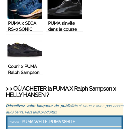
PUMA x SEGA
PUMA s’invite
RS-0 SONIC
dans la course
aux baskets
autolaçantes
avec sa
technologie Fit
Intelligence (Fi)
Courir x PUMA
Ralph Sampson
‘’Pac-Man’’ by
Sébastien
> > OÙ ACHETER la
PUMA
X Ralph Sampson x
Abdelhamid
HELLY HANSEN ?
Désactivez votre bloqueur de publicités
si vous n'avez pas accès
au(x) lien(s) vers le(s) produit(s).
PUMA WHITE-PUMA WHITE
Coloris :