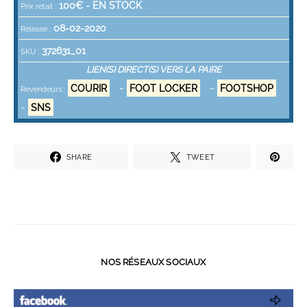
100
€ -
EN STOCK
Prix retail :
08-02-2020
Release :
372631_01
SKU :
LIEN(S) DIRECT(S) VERS LA PAIRE
-
-
COURIR
FOOT LOCKER
FOOTSHOP
Revendeurs :
-
SNS
SHARE
TWEET
NOS RÉSEAUX SOCIAUX